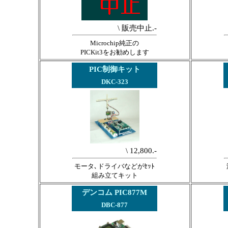
\ 販売中止.-
Microchip純正の
PICKit3をお勧めします
PIC制御キット
DKC-323
\ 12,800.-
モータ､ドライバなどがｾｯﾄ
組み立てキット
デンコム PIC877M
DBC-877