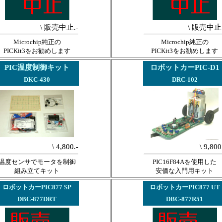
\ 販売中止.-
\ 販売中止.
Microchip純正の
Microchip純正の
PICKit3をお勧めします
PICKit3をお勧めします
PIC温度制御キット
ロボットカーPIC-D1
DKC-430
DRC-102
\ 4,800.-
\ 9,800
温度センサでモータを制御
PIC16F84Aを使用した
組み立てキット
安価な入門用キット
ロボットカーPIC877 SP
ロボットカーPIC877 UT
DBC-877DRT
DBC-877R51