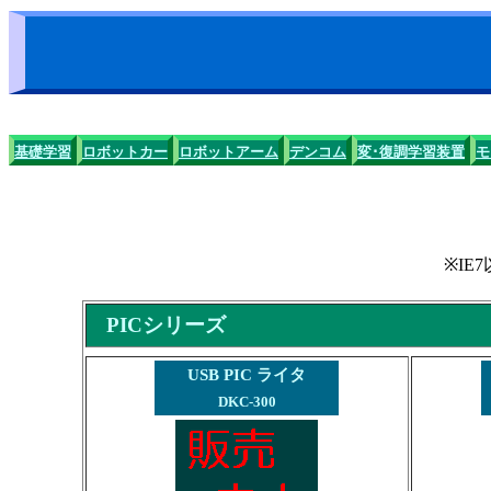
基礎学習
ロボットカー
ロボットアーム
デンコム
変･復調学習装置
モ
※I
PICシリーズ
USB PIC ライタ
DKC-300