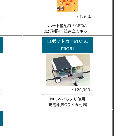
\ 4,500.-
-
ハート型配置のLEDの
点灯制御 組み立てキット
ロボットカーPIC-S1
DRC-51
.-
\ 120,000.-
PIC,6Vバッテリ使用
充電器,PICライタ付属